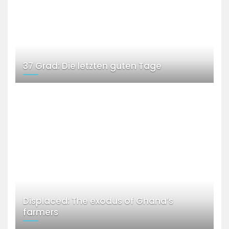
37 Grad: Die letzten guten Tage
Displaced: The exodus of Ghana’s
farmers