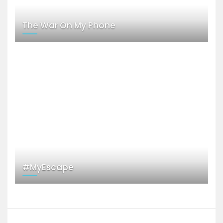
The War On My Phone
#MyEscape